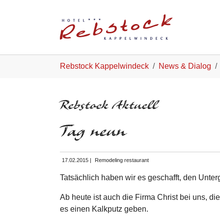
Skip to main navigation
Zum Hauptinhalt springen
Skip to page footer
Sie sind hier:
Rebstock Kappelwindeck
News & Dialog
Rebstock Aktuell
Tag neun
17.02.2015
|
Remodeling restaurant
Tatsächlich haben wir es geschafft, den Unte
Ab heute ist auch die Firma Christ bei uns, d
es einen Kalkputz geben.