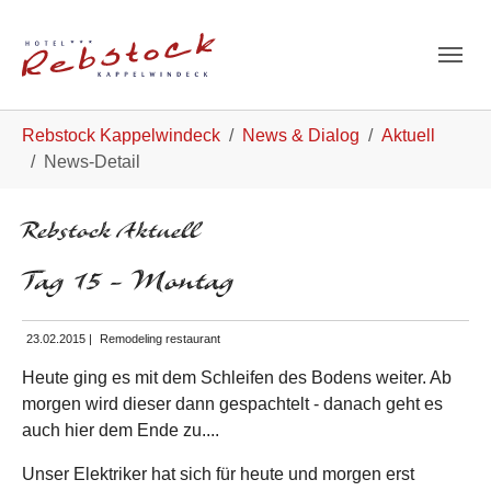
Skip to main navigation
Zum Hauptinhalt springen
Skip to page footer
Sie sind hier:
Rebstock Kappelwindeck
News & Dialog
Aktuell
News-Detail
Rebstock Aktuell
Tag 15 - Montag
23.02.2015
|
Remodeling restaurant
Heute ging es mit dem Schleifen des Bodens weiter. Ab
morgen wird dieser dann gespachtelt - danach geht es
auch hier dem Ende zu....
Unser Elektriker hat sich für heute und morgen erst